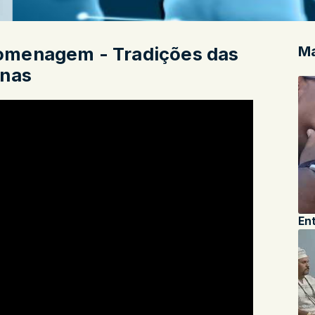
Ma
omenagem - Tradições das
anas
Ent