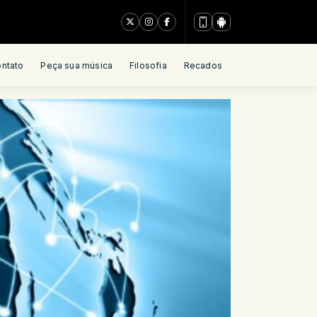
ntato
Peça sua música
Filosofia
Recados