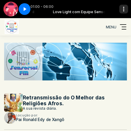
01:00 - 06:00
m Equipe Sensorial
Parte 03
Love night - Parte 03
Love Light com Equipe Sensorial
MENU
Retransmissão do O Melhor das
Religiões Afros.
A sua revista diária.
Locução por:
Pai Ronald Edy de Xangô